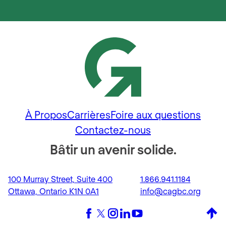
À Propos
Carrières
Foire aux questions
Contactez-nous
Bâtir un avenir solide.
100 Murray Street, Suite 400
1.866.941.1184
Ottawa, Ontario K1N 0A1
info@cagbc.org
Back 
Facebook
X (formerly Twitter)
Instagram
LinkedIn
YouTube