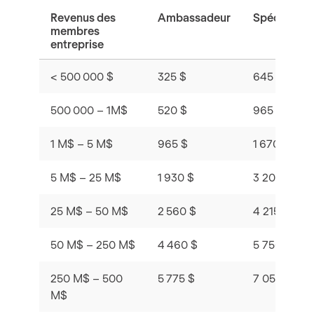
Revenus des
Ambassadeur
Spécialiste
membres
entreprise
< 500 000 $
325 $
645 $
500 000 – 1M$
520 $
965 $
1 M$ – 5 M$
965 $
1 670 $
5 M$ – 25 M$
1 930 $
3 205 $
25 M$ – 50 M$
2 560 $
4 215 $
50 M$ – 250 M$
4 460 $
5 750 $
250 M$ – 500
5 775 $
7 055 $
M$