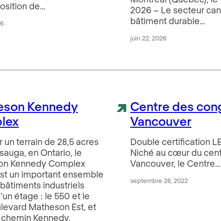
osition de…
2026 – Le secteur ca
bâtiment durable…
26
juin 22, 2026
eson Kennedy
Centre des con
lex
Vancouver
r un terrain de 28,5 acres
Double certification L
sauga, en Ontario, le
Niché au cœur du cent
on Kennedy Complex
Vancouver, le Centre…
st un important ensemble
septembre 28, 2022
 bâtiments industriels
’un étage : le 550 et le
levard Matheson Est, et
, chemin Kennedy.