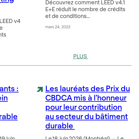
Découvrez comment LEED v4.1
E+E réduit le nombre de crédits
et de conditions…
 LEED v4
de
mars 24, 2022
nts
PLUS
ants :
Les lauréats des Prix du
ein
CBDCA mis à l’honneur
pour leur contribution
rable
au secteur du bâtiment
durable
19 juin
Le 18 juin 2026 (Montréal) — Le