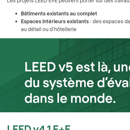
Les projets LEED E+E peuvent porter sur des travau
Bâtiments existants au complet
Espaces intérieurs existants
: des espaces da
au détail ou d’hôtellerie
LEED v5 est là, u
du système d’évalu
dans le monde.
LEED v4.1 E+E