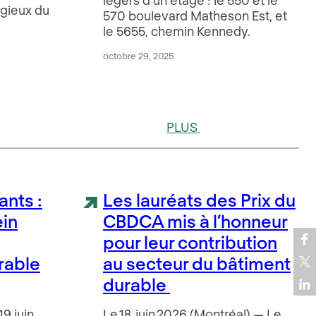
igieux du
570 boulevard Matheson Est, et
le 5655, chemin Kennedy.
octobre 29, 2025
PLUS
ants :
Les lauréats des Prix du
ein
CBDCA mis à l’honneur
pour leur contribution
rable
au secteur du bâtiment
durable
19 juin
Le 18 juin 2026 (Montréal) — Le