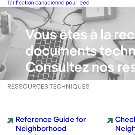
Tarification canadienne pour leed
Vous êtes à la re
documents techn
Consultez nos re
RESSOURCES TECHNIQUES
Reference Guide for
Check
Neighborhood
Neig