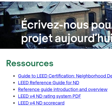
É
crivez-nous pour
projet aujourd’hu
Ressources
Guide to LEED Certification: Neighborhood 
LEED Reference Guide for ND
Reference guide introduction and overview
LEED v4 ND rating system PDF
LEED v4 ND scorecard