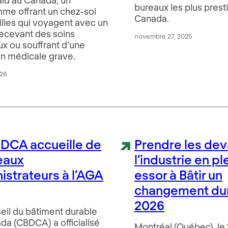
bureaux les plus prest
me offrant un chez-soi
Canada.
illes qui voyagent avec un
recevant des soins
novembre 27, 2025
x ou souffrant d’une
on médicale grave.
026
DCA accueille de
Prendre les dev
eaux
l’industrie en pl
istrateurs à l’AGA
essor à Bâtir un
changement du
2026
eil du bâtiment durable
da (CBDCA) a officialisé
Montréal (Québec), le 