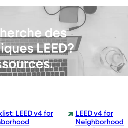
cherche des
iques LEED?
ssources.
list: LEED v4 for
LEED v4 for
hborhood
Neighborhood