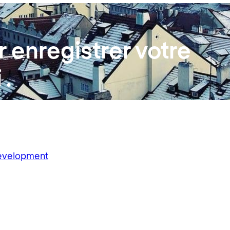
 enregistrer votre
i
.
Development