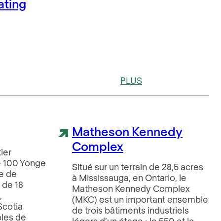
ating
PLUS
Matheson Kennedy
Complex
ier
le 100 Yonge
Situé sur un terrain de 28,5 acres
e de
à Mississauga, en Ontario, le
 de 18
Matheson Kennedy Complex
,
(MKC) est un important ensemble
Scotia
de trois bâtiments industriels
bles de
légers d’un étage : le 550 et le