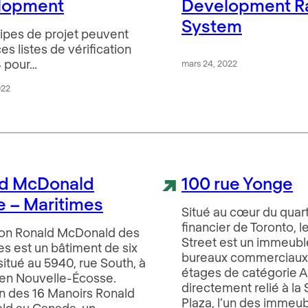
lopment
Development R
System
ipes de projet peuvent
 ces listes de vérification
 pour…
mars 24, 2022
022
ld McDonald
100 rue Yonge
 – Maritimes
Situé au cœur du quart
financier de Toronto, 
on Ronald McDonald des
Street est un immeubl
es est un bâtiment de six
bureaux commerciaux
itué au 5940, rue South, à
étages de catégorie A
, en Nouvelle-Écosse.
directement relié à la 
un des 16 Manoirs Ronald
Plaza, l’un des immeu
d au Canada, un