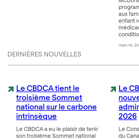
program
aux fam
enfant 
médicau
conditi
mars 14, 2
DERNIÈRES NOUVELLES
Le CBDCA tient le
Le CB
troisième Sommet
nouv
national sur le carbone
admin
intrinsèque
2026
Le CBDCA a eu le plaisir de tenir
Le Cons
son troisième Sommet national
du Cana