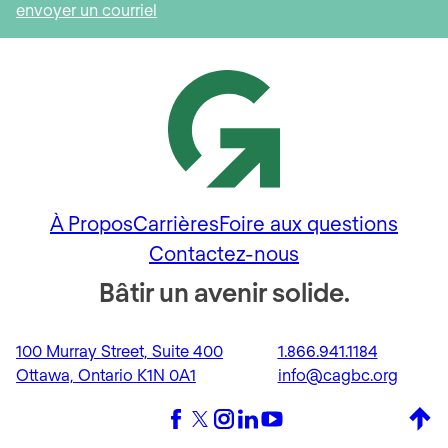
envoyer un courriel
À Propos
Carrières
Foire aux questions
Contactez-nous
Bâtir un avenir solide.
100 Murray Street, Suite 400
1.866.941.1184
Ottawa, Ontario K1N 0A1
info@cagbc.org
Back 
Facebook
X (formerly Twitter)
Instagram
LinkedIn
YouTube