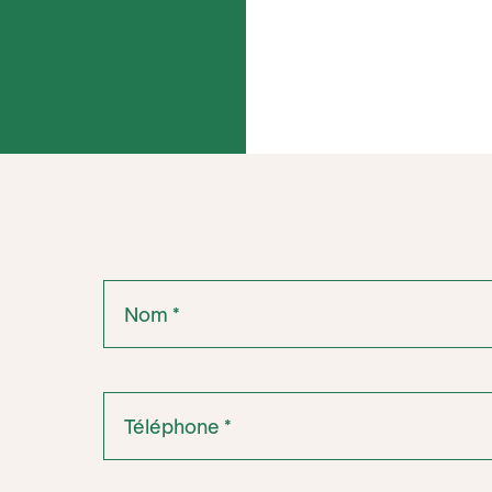
«
Nom
» indique les champs nécessaires
*
*
Téléphone
*