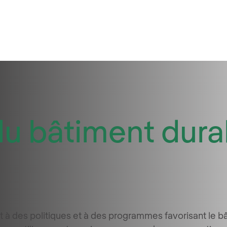
 du bâtiment dura
 à des politiques et à des programmes favorisant le b