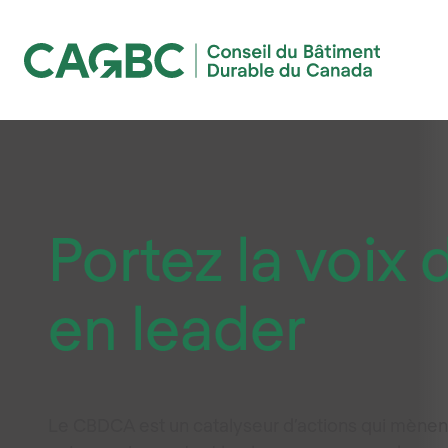
Conseil du Bâtiment Durable du Canada (CAGBC)
Portez la voix
en leader
Le CBDCA est un catalyseur d’actions qui mènent