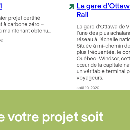
1
La gare d’Ottaw
Rail
er projet certifié
t à carbone zéro –
La gare d’Ottawa de VI
a maintenant obtenu…
l’une des plus achala
réseau à l’échelle nati
020
Située à mi-chemin de
plus fréquentée, le cor
Québec–Windsor, cett
cœur de la capitale na
un véritable terminal p
voyageurs.
août 10, 2020
 votre projet soit