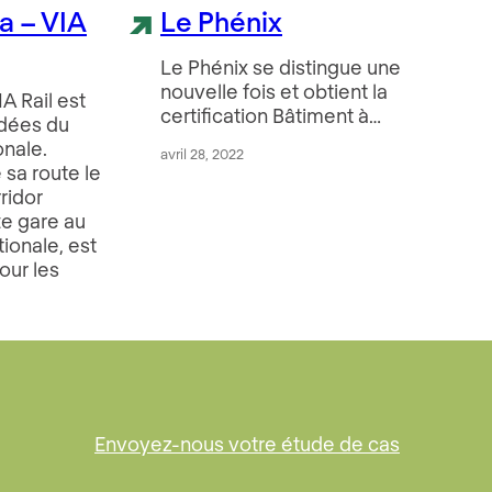
a – VIA
Le Phénix
Le Phénix se distingue une
nouvelle fois et obtient la
A Rail est
certification Bâtiment à…
ndées du
onale.
avril 28, 2022
 sa route le
ridor
e gare au
tionale, est
our les
Envoyez-nous votre étude de cas