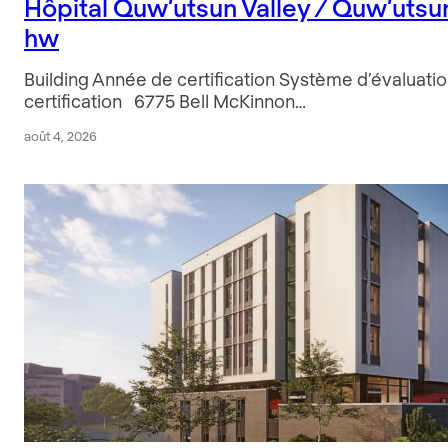
Hôpital Quw’utsun Valley / Quw’utsun
hw
Building Année de certification Système d’évaluat
certification 6775 Bell McKinnon…
août 4, 2026