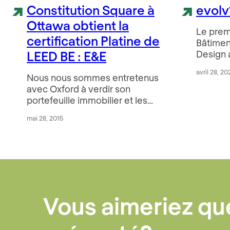
Constitution Square à
evolv
Ottawa obtient la
Le premi
certification Platine de
Bâtimen
LEED BE : E&E
Design 
avril 28, 2
Nous nous sommes entretenus
avec Oxford à verdir son
portefeuille immobilier et les…
mai 28, 2015
Vous aimeriez que