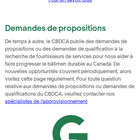
a
r
i
Demandes de propositions
t
é
De temps à autre, le CBDCA publie des demandes de
d
propositions ou des demandes de qualification à la
’
recherche de fournisseurs de services pour nous aider à
i
faire progresser le bâtimen durable au Canada. De
c
nouvelles opportunités s’ouvrent périodiquement, alors
i
visitez cette page réguliement. Pour toute question
3
relative aux demandes de propositions ou demandes de
0
qualifications du CBDCA, veuillez contacter nos
:
spécialistes de l’approvisionnement
.