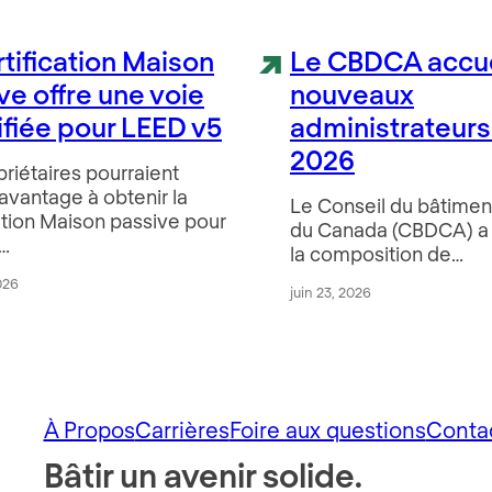
rtification Maison
Le CBDCA accue
ve offre une voie
nouveaux
ifiée pour LEED v5
administrateurs
2026
riétaires pourraient
avantage à obtenir la
Le Conseil du bâtimen
ation Maison passive pour
du Canada (CBDCA) a o
r…
la composition de…
2026
juin 23, 2026
À Propos
Carrières
Foire aux questions
Conta
Bâtir un avenir solide.