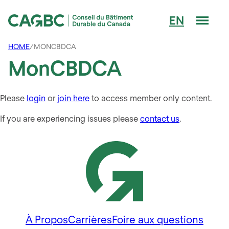
Men
EN
Conseil du Bâtiment Durable du Canada (CAGBC)
HOME
/
MONCBDCA
MonCBDCA
Please
login
or
join here
to access member only content.
If you are experiencing issues please
contact us
.
À Propos
Carrières
Foire aux questions